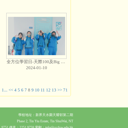
全方位學習日-天際100及Big Bus Tour (2)
2024-01-10
1...
<<
4
5
6
7
8
9
10
11
12
13
>>
71
學校地址：新界天水圍天耀邨第二期
Phase 2, Tin Yiu Estate, Tin ShuiWai, NT
9751 傳真：2251 9759 電郵：info@cccfyw.edu.hk